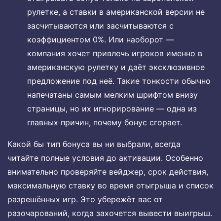
рулетке, а ставки в американской версии не
засчитываются или засчитываются с
коэффициентом 0%. Или наоборот —
компания хочет привлечь игроков именно в
американскую рулетку и даёт эксклюзивное
предложение под неё. Такие тонкости обычно
напечатаны самым мелким шрифтом внизу
страницы, но их игнорирование — одна из
главных причин, почему бонус сгорает.
Какой бы тип бонуса вы ни выбрали, всегда
читайте полные условия до активации. Особенно
внимательно проверяйте вейджер, срок действия,
максимальную ставку во время отыгрыша и список
разрешённых игр. Это убережёт вас от
разочарований, когда захочется вывести выигрыш.