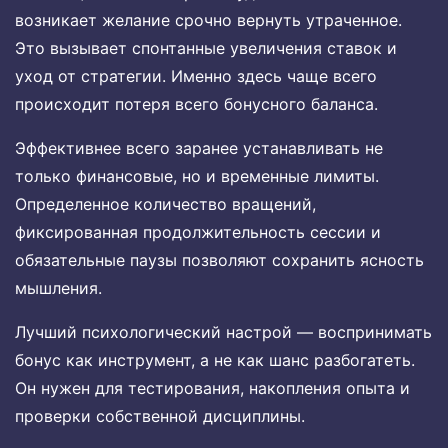
возникает желание срочно вернуть утраченное.
Это вызывает спонтанные увеличения ставок и
уход от стратегии. Именно здесь чаще всего
происходит потеря всего бонусного баланса.
Эффективнее всего заранее устанавливать не
только финансовые, но и временные лимиты.
Определенное количество вращений,
фиксированная продолжительность сессии и
обязательные паузы позволяют сохранить ясность
мышления.
Лучший психологический настрой — воспринимать
бонус как инструмент, а не как шанс разбогатеть.
Он нужен для тестирования, накопления опыта и
проверки собственной дисциплины.