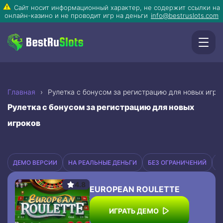
info@bestruslots.com
Главная
›
Рулетка с бонусом за регистрацию для новых игро
Рулетка с бонусом за регистрацию для новых
игроков
ДЕМО ВЕРСИИ
НА РЕАЛЬНЫЕ ДЕНЬГИ
БЕЗ ОГРАНИЧЕНИЙ
Б
4.8
EUROPEAN ROULETTE
ИГРАТЬ ДЕМО