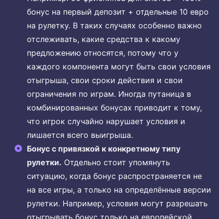
бонус на первый депозит + отдельные 10 евро
на рулетку. В таких случаях особенно важно
отслеживать, какие средства к какому
предложению относятся, потому что у
каждого компонента могут быть свои условия
отыгрыша, свои сроки действия и свои
ограничения по играм. Иногда путаница в
комбинированных бонусах приводит к тому,
что игрок случайно нарушает условия и
лишается всего выигрыша.
Бонус с привязкой к конкретному типу
рулетки.
Отдельно стоит упомянуть
ситуацию, когда бонус распространяется не
на все игры, а только на определённые версии
рулетки. Например, условия могут разрешать
отыгрывать бонус только на европейской