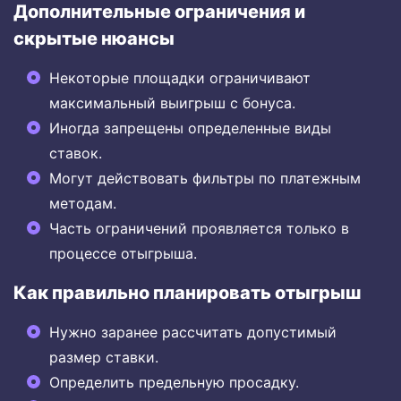
Дополнительные ограничения и
скрытые нюансы
Некоторые площадки ограничивают
максимальный выигрыш с бонуса.
Иногда запрещены определенные виды
ставок.
Могут действовать фильтры по платежным
методам.
Часть ограничений проявляется только в
процессе отыгрыша.
Как правильно планировать отыгрыш
Нужно заранее рассчитать допустимый
размер ставки.
Определить предельную просадку.