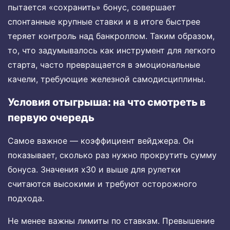
пытается «сохранить» бонус, совершает
спонтанные крупные ставки и в итоге быстрее
теряет контроль над банкроллом. Таким образом,
то, что задумывалось как инструмент для легкого
старта, часто превращается в эмоциональные
качели, требующие железной самодисциплины.
Условия отыгрыша: на что смотреть в
первую очередь
Самое важное — коэффициент вейджера. Он
показывает, сколько раз нужно прокрутить сумму
бонуса. Значения х30 и выше для рулетки
считаются высокими и требуют осторожного
подхода.
Не менее важны лимиты по ставкам. Превышение