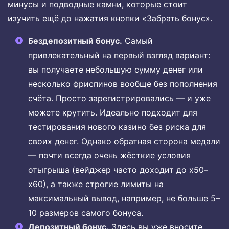
минусы и подводные камни, которые стоит
изучить ещё до нажатия кнопки «Забрать бонус».
Бездепозитный бонус.
Самый
привлекательный на первый взгляд вариант:
вы получаете небольшую сумму денег или
несколько фриспинов вообще без пополнения
счёта. Просто зарегистрировались — и уже
можете крутить. Идеально подходит для
тестирования нового казино без риска для
своих денег. Однако обратная сторона медали
— почти всегда очень жёсткие условия
отыгрыша (вейджер часто доходит до х50–
х60), а также строгие лимиты на
максимальный вывод, например, не больше 5–
10 размеров самого бонуса.
Депозитный бонус.
Здесь вы уже вносите