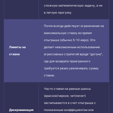
сложную математическую задачу, а не
в легкую прогулку.
Почти всегда действует ограничение на
максимальную ставку во время
отыгрыша (обычно 5-10 евро). Это
Лимиты на
делает невозможным использование
ставки
агрессивных стратегий вроде "догона",
где для возврата проигранного
требуется резко увеличивать сумму
ставки.
Часто ставки на равные шансы
(красное/черное, чет/нечет)
засчитываются в счет отыгрыша с
Дискриминация
пониженным коэффициентом или