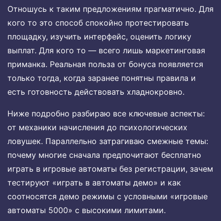
Отношусь к таким предложениям прагматично. Для
кого то это способ спокойно протестировать
площадку, изучить интерфейс, оценить логику
выплат. Для кого то — всего лишь маркетинговая
приманка. Реальная польза от бонуса появляется
только тогда, когда заранее понятны правила и
есть готовность действовать хладнокровно.
Ниже подробно разбираю все ключевые аспекты:
от механики начисления до психологических
ловушек. Параллельно затрагиваю смежные темы:
почему многие сначала предпочитают бесплатно
играть в игровые автоматы без регистрации, зачем
тестируют «играть в автоматы демо» и как
соотносятся демо режимы с условными «игровые
автоматы 5000» с высокими лимитами.