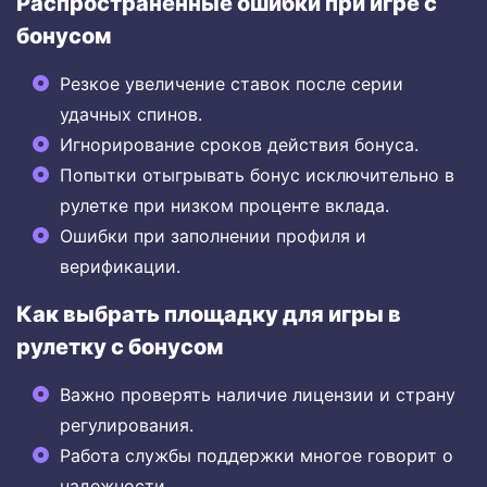
Распространенные ошибки при игре с
бонусом
Резкое увеличение ставок после серии
удачных спинов.
Игнорирование сроков действия бонуса.
Попытки отыгрывать бонус исключительно в
рулетке при низком проценте вклада.
Ошибки при заполнении профиля и
верификации.
Как выбрать площадку для игры в
рулетку с бонусом
Важно проверять наличие лицензии и страну
регулирования.
Работа службы поддержки многое говорит о
надежности.