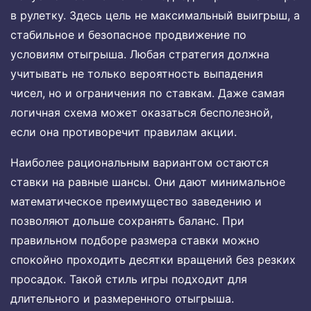
в рулетку. Здесь цель не максимальный выигрыш, а
стабильное и безопасное продвижение по
условиям отыгрыша. Любая стратегия должна
учитывать не только вероятность выпадения
чисел, но и ограничения по ставкам. Даже самая
логичная схема может оказаться бесполезной,
если она противоречит правилам акции.
Наиболее рациональным вариантом остаются
ставки на равные шансы. Они дают минимальное
математическое преимущество заведению и
позволяют дольше сохранять баланс. При
правильном подборе размера ставки можно
спокойно проходить десятки вращений без резких
просадок. Такой стиль игры подходит для
длительного и размеренного отыгрыша.