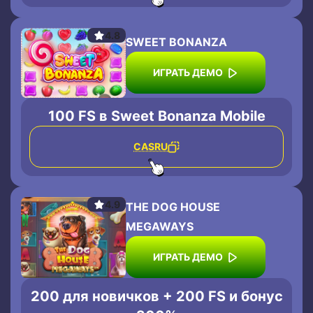
4.8
SWEET BONANZA
ИГРАТЬ ДЕМО
100 FS в Sweet Bonanza Mobile
CASRU
4.9
THE DOG HOUSE
MEGAWAYS
ИГРАТЬ ДЕМО
200 для новичков + 200 FS и бонус