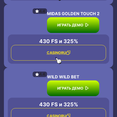
4.4
MIDAS GOLDEN TOUCH 2
ИГРАТЬ ДЕМО
430 FS и 325%
CASINORU
4.4
WILD WILD BET
ИГРАТЬ ДЕМО
430 FS и 325%
CASINORU