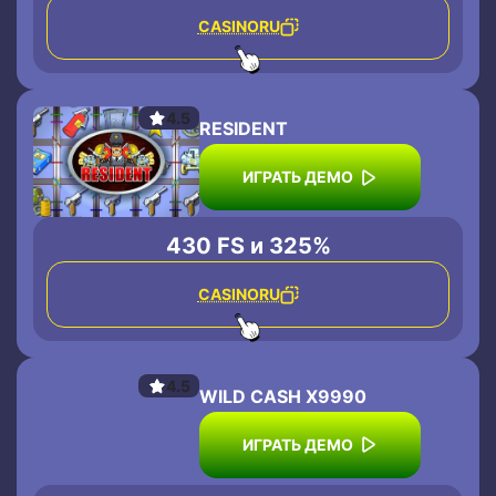
CASINORU
4.5
RESIDENT
ИГРАТЬ ДЕМО
430 FS и 325%
CASINORU
4.5
WILD CASH X9990
ИГРАТЬ ДЕМО