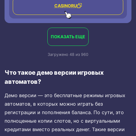
CASINORU
ПОКАЗАТЬ ЕЩЕ
Загружено 48 из 960
Что такое демо версии игровых
автоматов?
Демо версии — это бесплатные режимы игровых
автоматов, в которых можно играть без
регистрации и пополнения баланса. По сути, это
полноценные копии слотов, но с виртуальными
кредитами вместо реальных денег. Такие версии