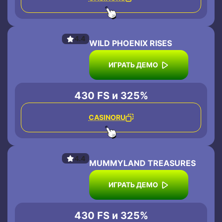
4.4
WILD PHOENIX RISES
ИГРАТЬ ДЕМО
430 FS и 325%
CASINORU
4.4
MUMMYLAND TREASURES
ИГРАТЬ ДЕМО
430 FS и 325%