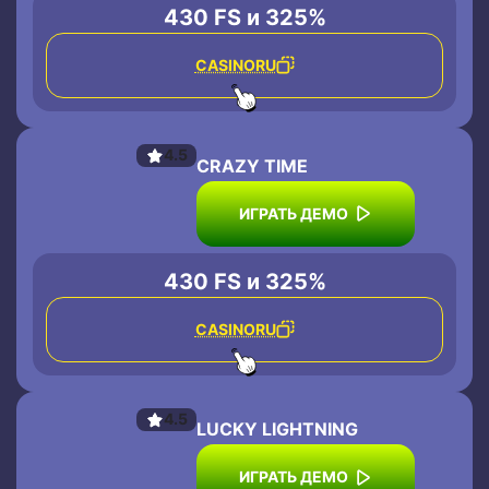
430 FS и 325%
CASINORU
4.5
CRAZY TIME
ИГРАТЬ ДЕМО
430 FS и 325%
CASINORU
4.5
LUCKY LIGHTNING
ИГРАТЬ ДЕМО