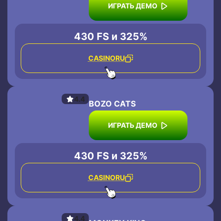
ИГРАТЬ ДЕМО
430 FS и 325%
CASINORU
4.4
BOZO CATS
ИГРАТЬ ДЕМО
430 FS и 325%
CASINORU
4.4