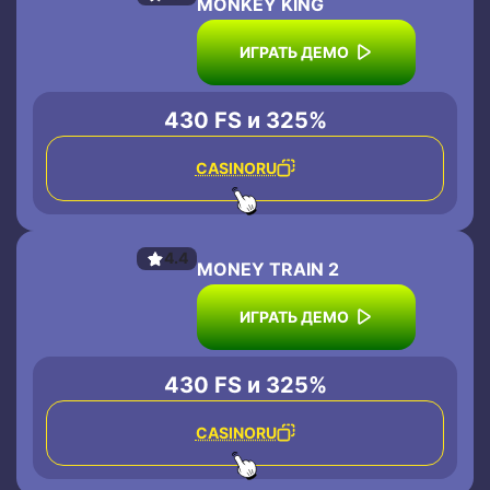
MONKEY KING
ИГРАТЬ ДЕМО
430 FS и 325%
CASINORU
4.4
MONEY TRAIN 2
ИГРАТЬ ДЕМО
430 FS и 325%
CASINORU