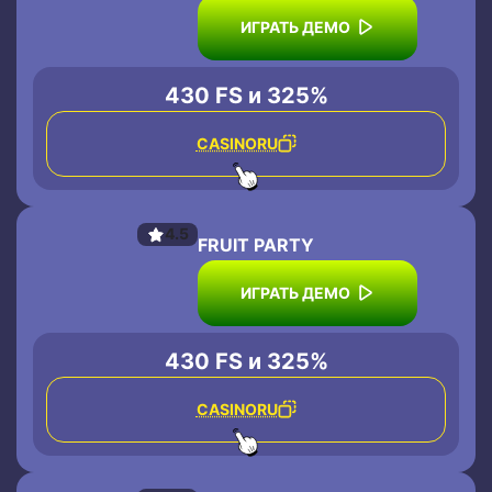
ИГРАТЬ ДЕМО
430 FS и 325%
CASINORU
4.5
FRUIT PARTY
ИГРАТЬ ДЕМО
430 FS и 325%
CASINORU