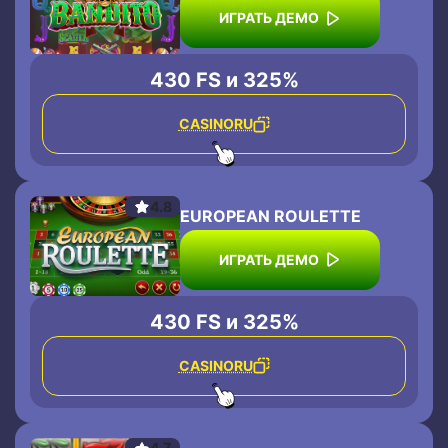
ИГРАТЬ ДЕМО
430 FS и 325%
CASINORU
4.8
EUROPEAN ROULETTE
ИГРАТЬ ДЕМО
430 FS и 325%
CASINORU
4.7