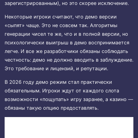
зарегистрированным), но это скорее исключение.
Некоторые игроки считают, что демо версии
«сыпят» чаще. Это не совсем так. Алгоритмы
генерации чисел те же, что и в полной версии, но
психологически выигрыш в демо воспринимается
легче. И все же разработчики обязаны соблюдать
честность: демо не должно вводить в заблуждение.
Это требование и лицензий, и репутации.
В 2026 году демо режим стал практически
обязательным. Игроки ждут от каждого слота
возможности «пощупать» игру заранее, а казино —
обязаны такую опцию предоставлять.