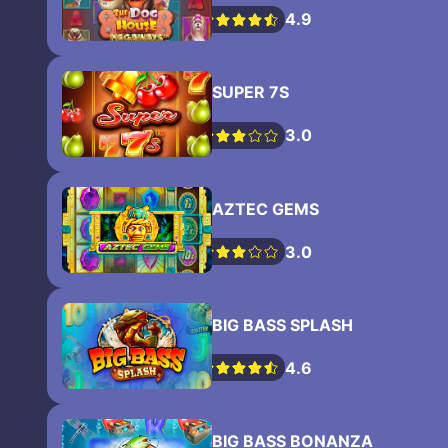
4.9
SUPER 7S
3.0
AZTEC GEMS
3.0
BIG BASS SPLASH
4.6
BIG BASS BONANZA