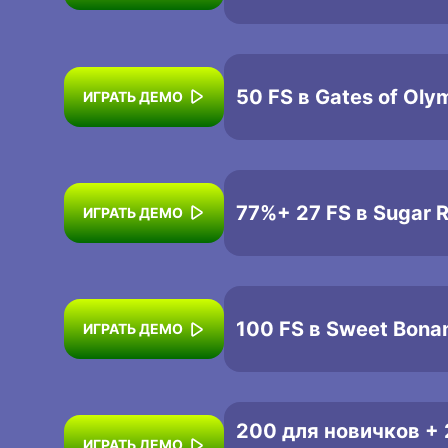
50 FS в Gates of Ol
ИГРАТЬ ДЕМО
77%+ 27 FS в Sugar 
ИГРАТЬ ДЕМО
100 FS в Sweet Bona
ИГРАТЬ ДЕМО
200 для новичков + 
ИГРАТЬ ДЕМО