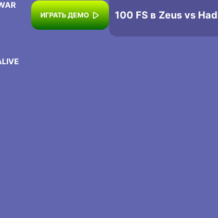
 WAR
100 FS в Zeus vs Ha
ИГРАТЬ ДЕМО
LIVE