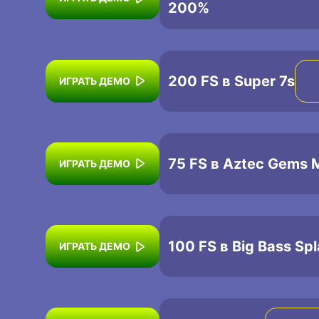
200%
200 FS в Super 7s
ИГРАТЬ ДЕМО
75 FS в Aztec Gems 
ИГРАТЬ ДЕМО
100 FS в Big Bass Sp
ИГРАТЬ ДЕМО