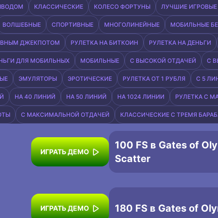
ЫВОДОМ
КЛАССИЧЕСКИЕ
КОЛЕСО ФОРТУНЫ
ЛУЧШИЕ ИГРОВЫЕ 
ВОЛШЕБНЫЕ
СПОРТИВНЫЕ
МНОГОЛИНЕЙНЫЕ
МОБИЛЬНЫЕ Б
ИВНЫМ ДЖЕКПОТОМ
РУЛЕТКА НА БИТКОИН
РУЛЕТКА НА ДЕНЬГИ
ЕНЬГИ ДЛЯ МОБИЛЬНЫХ
МОБИЛЬНЫЕ
С ВЫСОКОЙ ОТДАЧЕЙ
С 
ЫЕ
ЭМУЛЯТОРЫ
ЭРОТИЧЕСКИЕ
РУЛЕТКА ОТ 1 РУБЛЯ
С 5 Л
ИЙ
НА 40 ЛИНИЙ
НА 50 ЛИНИЙ
НА 1024 ЛИНИИ
РУЛЕТКА С М
ОТЫ
С МАКСИМАЛЬНОЙ ОТДАЧЕЙ
КЛАССИЧЕСКИЕ С ТРЕМЯ БАРА
100 FS в Gates of Ol
ИГРАТЬ ДЕМО
Scatter
180 FS в Gates of Ol
ИГРАТЬ ДЕМО