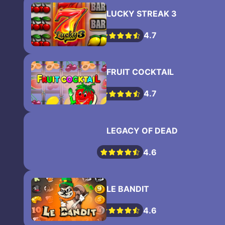
LUCKY STREAK 3
4.7
FRUIT COCKTAIL
4.7
LEGACY OF DEAD
4.6
LE BANDIT
4.6