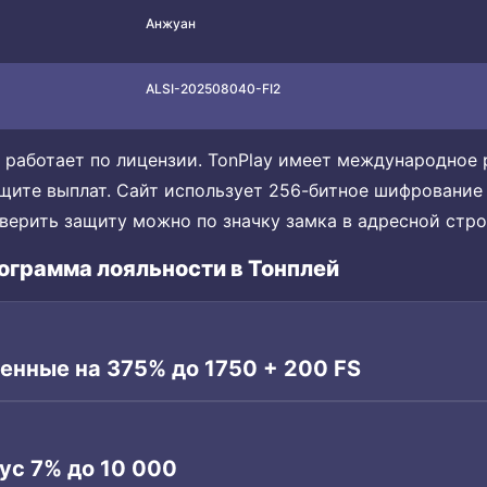
Анжуан
ALSI-202508040-FI2
 работает по лицензии. TonPlay имеет международное
ащите выплат. Сайт использует 256-битное шифрование -
верить защиту можно по значку замка в адресной стр
ограмма лояльности в Тонплей
енные на 375% до 1750 + 200 FS
ус 7% до 10 000