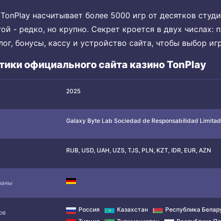
 TonPlay насчитывает более 5000 игр от десятков студ
гой - редко, но крупно. Секрет кроется в двух числах:
лог, бонусы, кассу и устройство сайта, чтобы выбор иг
ики официального сайта казино TonPlay
2025
Galaxy Byte Lab Sociedad de Responsabilidad Limita
RUB, USD, UAH, UZS, TJS, PLN, KZT, IDR, EUR, AZN
раны
Россия
Казахстан
Республика Белар
ов