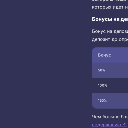
которых идет н
Бонусы на де
Бонус на депоз
депозит до опр
Бонус
50%
100%
150%
Чем больше бон
содержанию ↑