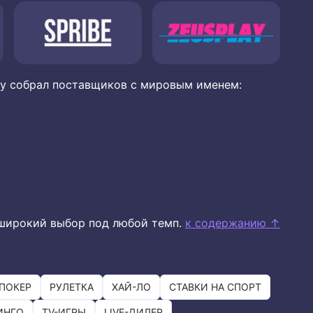
lay собрал поставщиков с мировым именем:
у широкий выбор под любой темп.
к содержанию ↑
ПОКЕР
РУЛЕТКА
ХАЙ-ЛО
СТАВКИ НА СПОРТ
ИНГО
TV-ИГРЫ
LIVE-ДИЛЕР