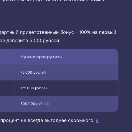
дартный приветственный бонус - 100% на первый
ре депозита 5000 рублей.
Нужно прокрутить
75 000 рублей
175 000 рублей
300 000 рублей
процент не всегда выгоднее скромного.
к