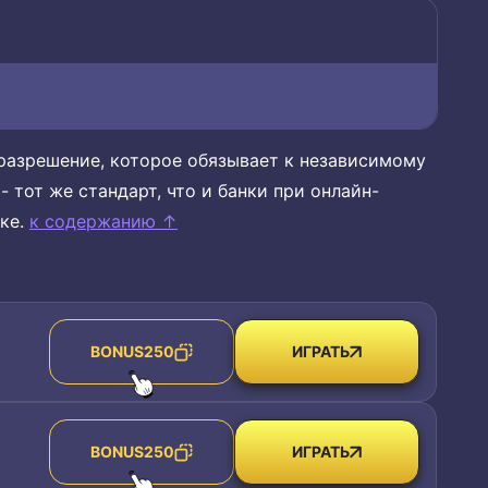
 разрешение, которое обязывает к независимому
 тот же стандарт, что и банки при онлайн-
оке.
к содержанию ↑
BONUS250
ИГРАТЬ
BONUS250
ИГРАТЬ