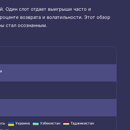
ий. Один слот отдает выигрыши часто и
 проценте возврата и волатильности. Этот обзор
ры стал осознанным.
da
усь
Украина
Узбекистан
Таджикистан