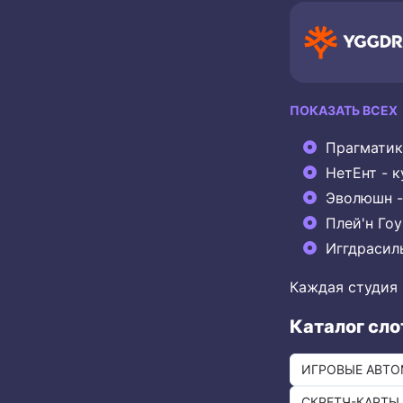
ПОКАЗАТЬ ВСЕХ
Прагматик
НетЕнт - 
Эволюшн -
Плей'н Го
Иггдрасил
Каждая студия 
Каталог слот
ИГРОВЫЕ АВТ
СКРЕТЧ-КАРТЫ