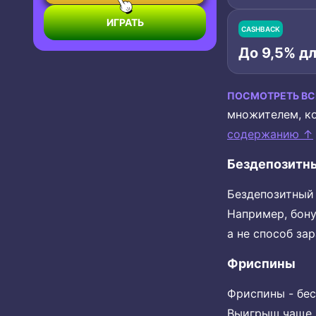
ИГРАТЬ
CASHBACK
До 9,5% д
ПОСМОТРЕТЬ ВС
множителем, ко
содержанию ↑
Бездепозитны
Бездепозитный 
Например, бону
а не способ зар
Фриспины
Фриспины - бес
Выигрыш чаще п