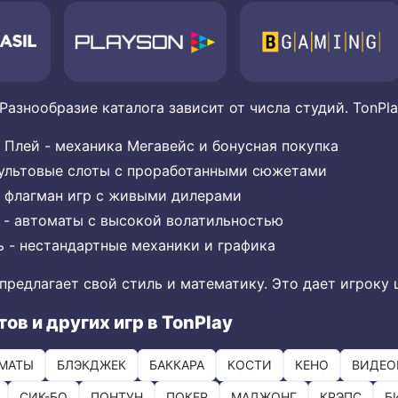
Разнообразие каталога зависит от числа студий. TonP
 Плей - механика Мегавейс и бонусная покупка
культовые слоты с проработанными сюжетами
 флагман игр с живыми дилерами
у - автоматы с высокой волатильностью
ь - нестандартные механики и графика
предлагает свой стиль и математику. Это дает игрок
ов и других игр в TonPlay
ОМАТЫ
БЛЭКДЖЕК
БАККАРА
КОСТИ
КЕНО
ВИДЕО
СИК-БО
ПОНТУН
ПОКЕР
МАДЖОНГ
КРЭПС
Б