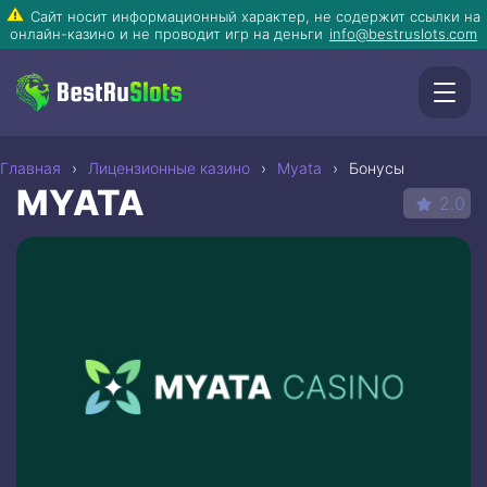
info@bestruslots.com
Главная
›
Лицензионные казино
›
Myata
›
Бонусы
MYATA
2.0