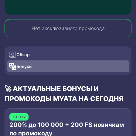
Нет эксклюзивного промокода
Обзор
Бонусы
🚀 АКТУАЛЬНЫЕ БОНУСЫ И
ПРОМОКОДЫ MYATA НА СЕГОДНЯ
EXCLUSIVE
200% до 100 000 + 200 FS новичкам
по промокоду