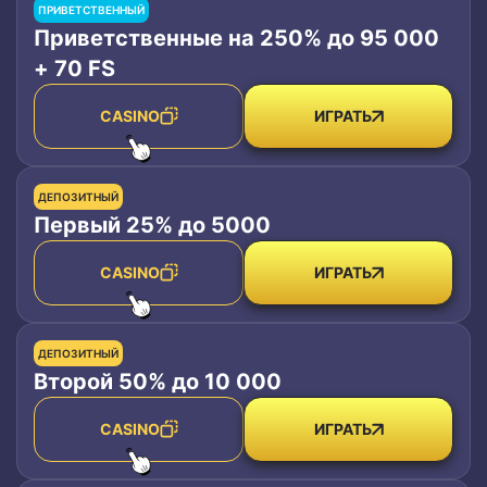
ПРИВЕТСТВЕННЫЙ
Приветственные на 250% до 95 000
+ 70 FS
CASINO
ИГРАТЬ
ДЕПОЗИТНЫЙ
Первый 25% до 5000
CASINO
ИГРАТЬ
ДЕПОЗИТНЫЙ
Второй 50% до 10 000
CASINO
ИГРАТЬ