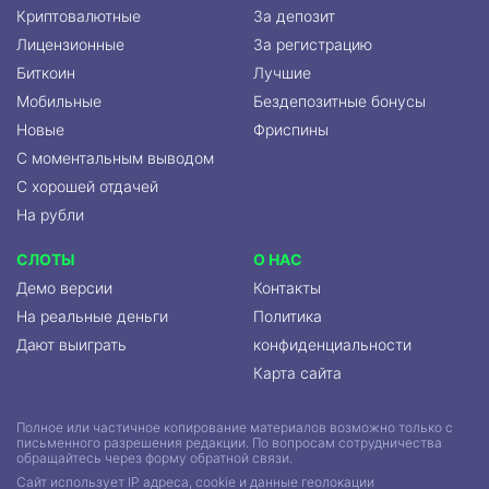
Криптовалютные
За депозит
Лицензионные
За регистрацию
Биткоин
Лучшие
Мобильные
Бездепозитные бонусы
Новые
Фриспины
С моментальным выводом
С хорошей отдачей
На рубли
СЛОТЫ
О НАС
Демо версии
Контакты
На реальные деньги
Политика
Дают выиграть
конфиденциальности
Карта сайта
Полное или частичное копирование материалов возможно только с
письменного разрешения редакции. По вопросам сотрудничества
обращайтесь через форму обратной связи.
Сайт использует IP адреса, сookie и данные геолокации