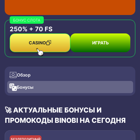
БОНУС СЛОТА
250% + 70 FS
CASINO
ИГРАТЬ
Обзор
Бонусы
🚀 АКТУАЛЬНЫЕ БОНУСЫ И
ПРОМОКОДЫ BINOBI НА СЕГОДНЯ
БЕЗДЕПОЗИТНЫЙ