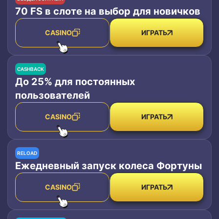
70 FS в слоте на выбор для новичков
CASINO
ИГРАТЬ
CASHBACK
До 25% для постоянных
пользователей
CASINO
ИГРАТЬ
RELOAD
Ежедневный запуск колеса Фортуны
CASINO
ИГРАТЬ