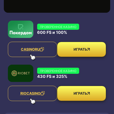
ПРОВЕРЕННОЕ КАЗИНО
600 FS и 100%
CASINORU
ИГРАТЬ
ПРОВЕРЕННОЕ КАЗИНО
430 FS и 325%
RIOCASINO
ИГРАТЬ