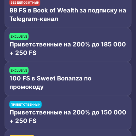
БЕЗДЕПОЗИТНЫЙ
88 FS в Book of Wealth за подписку на
Telegram-канал
EXCLUSIVE
Приветственные на 200% до 185 000
+ 250 FS
EXCLUSIVE
100 FS в Sweet Bonanza по
промокоду
ПРИВЕТСТВЕННЫЙ
Приветственные на 200% до 150 000
+ 250 FS