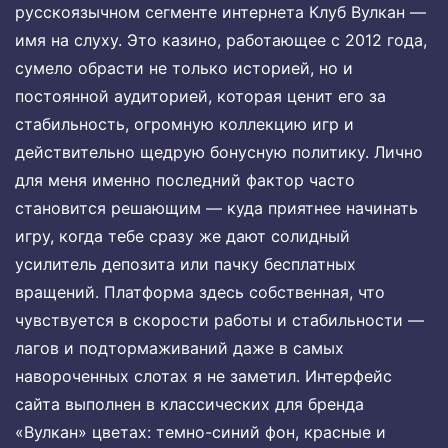
русскоязычном сегменте интернета Клуб Вулкан —
имя на слуху. Это казино, работающее с 2012 года,
сумело обрасти не только историей, но и
постоянной аудиторией, которая ценит его за
стабильность, огромную коллекцию игр и
действительно щедрую бонусную политику. Лично
для меня именно последний фактор часто
становится решающим — куда приятнее начинать
игру, когда тебе сразу же дают солидный
усилитель депозита или пачку бесплатных
вращений. Платформа здесь собственная, что
чувствуется в скорости работы и стабильности —
лагов и подтормаживаний даже в самых
навороченных слотах я не заметил. Интерфейс
сайта выполнен в классических для бренда
«Вулкан» цветах: темно-синий фон, красные и