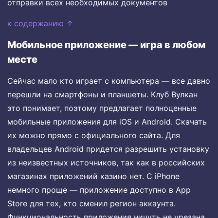
отправки всех необходимых документов
к содержанию ↑
Мобильное приложение — игра в любом
месте
Сейчас мало кто играет с компьютера — все давно
перешли на смартфоны и планшеты. Клуб Вулкан
это понимает, поэтому предлагает полноценные
мобильные приложения для iOS и Android. Скачать
их можно прямо с официального сайта. Для
владельцев Android придется разрешить установку
из неизвестных источников, так как в российских
магазинах приложений казино нет. С iPhone
немного проще — приложение доступно в App
Store для тех, кто сменил регион аккаунта.
Функциональность приложения ничуть не урезана