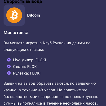
Скорость вывода
Bitcoin
Мин.ставка
Вы можете играть в Клуб Вулкан на деньги по
следующим ставкам:
Live-дилер: FLOKI
Слоты: FLOKI
Рулетка: FLOKI
Заявки на вывод обрабатываются, по заявлению
казино, в течение 48 часов. На практике же
большинство моих запросов на не очень крупные
суммы выполнялись в течение нескольких часов,