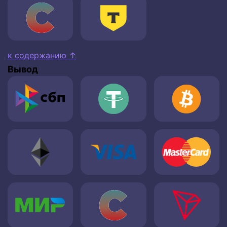
к содержанию ↑
Вывод