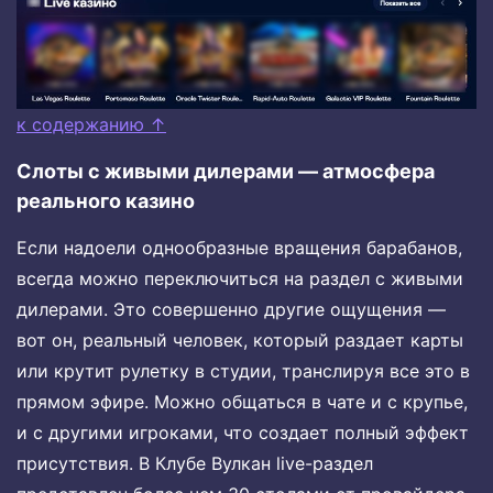
к содержанию ↑
Слоты с живыми дилерами — атмосфера
реального казино
Если надоели однообразные вращения барабанов,
всегда можно переключиться на раздел с живыми
дилерами. Это совершенно другие ощущения —
вот он, реальный человек, который раздает карты
или крутит рулетку в студии, транслируя все это в
прямом эфире. Можно общаться в чате и с крупье,
и с другими игроками, что создает полный эффект
присутствия. В Клубе Вулкан live-раздел