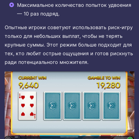
Максимальное количество попыток удвоения
— 10 раз подряд.
Опытные игроки советуют использовать риск-игру
только для небольших выплат, чтобы не терять
крупные суммы. Этот режим больше подходит для
тех, кто любит острые ощущения и готов рискнуть
ради потенциального множителя.