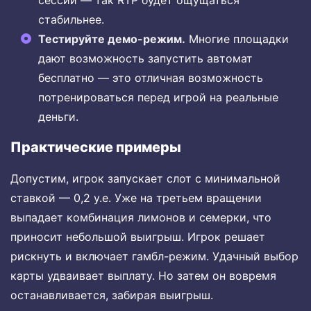
стабильнее.
Тестируйте демо-режим.
Многие площадки
дают возможность запустить автомат
бесплатно — это отличная возможность
потренироваться перед игрой на реальные
деньги.
Практические примеры
Допустим, игрок запускает слот с минимальной
ставкой — 0,2 у.е. Уже на третьем вращении
выпадает комбинация лимонов и семерки, что
приносит небольшой выигрыш. Игрок решает
рискнуть и включает гамбл-режим. Удачный выбор
карты удваивает выплату. Но затем он вовремя
останавливается, забирая выигрыш.