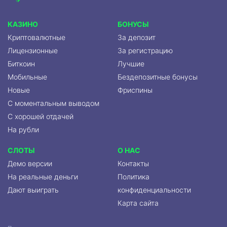
КАЗИНО
БОНУСЫ
Криптовалютные
За депозит
Лицензионные
За регистрацию
Биткоин
Лучшие
Мобильные
Бездепозитные бонусы
Новые
Фриспины
С моментальным выводом
С хорошей отдачей
На рубли
СЛОТЫ
О НАС
Демо версии
Контакты
На реальные деньги
Политика
Дают выиграть
конфиденциальности
Карта сайта