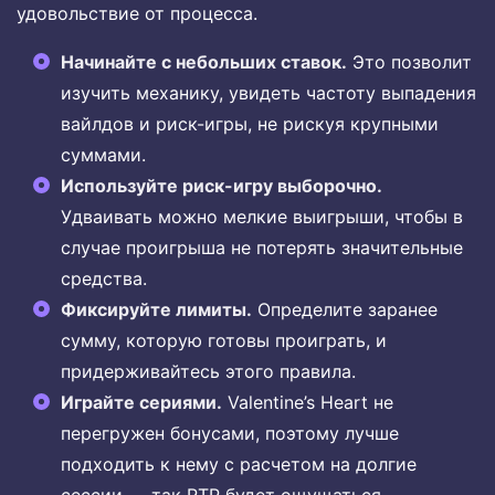
удовольствие от процесса.
Начинайте с небольших ставок.
Это позволит
изучить механику, увидеть частоту выпадения
вайлдов и риск-игры, не рискуя крупными
суммами.
Используйте риск-игру выборочно.
Удваивать можно мелкие выигрыши, чтобы в
случае проигрыша не потерять значительные
средства.
Фиксируйте лимиты.
Определите заранее
сумму, которую готовы проиграть, и
придерживайтесь этого правила.
Играйте сериями.
Valentine’s Heart не
перегружен бонусами, поэтому лучше
подходить к нему с расчетом на долгие
сессии — так RTP будет ощущаться