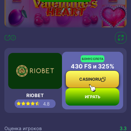
БОНУС СЛОТА
430 FS и 325%
CASINORU
RIOBET
ИГРАТЬ
4.8
Оценка игроков
3.3