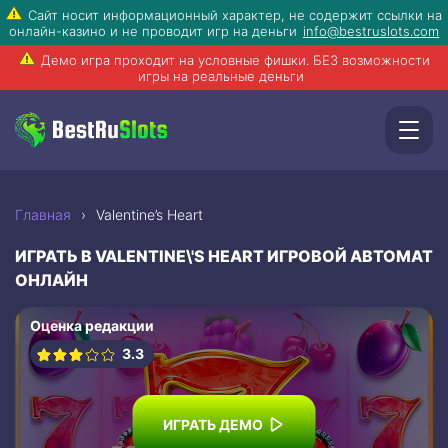
info@bestruslots.com
Главная
›
Valentine’s Heart
ИГРАТЬ В VALENTINE\'S HEART ИГРОВОЙ АВТОМАТ
ОНЛАЙН
Оценка редакции
3.3
ИГРАТЬ ДЕМО