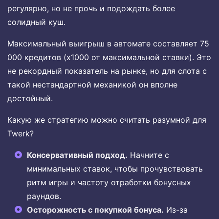
регулярно, но не прочь и подождать более
солидный куш.
Максимальный выигрыш в автомате составляет 75
000 кредитов (x1000 от максимальной ставки). Это
не рекордный показатель на рынке, но для слота с
такой нестандартной механикой он вполне
достойный.
Какую же стратегию можно считать разумной для
Twerk?
Консервативный подход.
Начните с
минимальных ставок, чтобы прочувствовать
ритм игры и частоту отработки бонусных
раундов.
Осторожность с покупкой бонуса.
Из-за