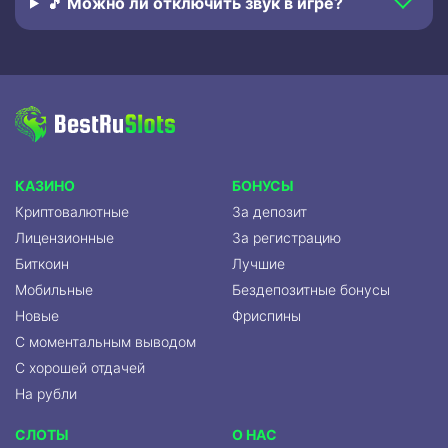
🎵 Можно ли отключить звук в игре?
КАЗИНО
БОНУСЫ
Криптовалютные
За депозит
Лицензионные
За регистрацию
Биткоин
Лучшие
Мобильные
Бездепозитные бонусы
Новые
Фриспины
С моментальным выводом
С хорошей отдачей
На рубли
СЛОТЫ
О НАС