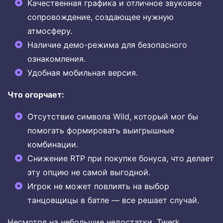
Качественная графика и отличное звуковое
сопровождение, создающее нужную
атмосферу.
Наличие демо-режима для безопасного
ознакомления.
Удобная мобильная версия.
Что огорчает:
Отсутствие символа Wild, который мог бы
помогать формировать выигрышные
комбинации.
Снижение RTP при покупке бонуса, что делает
эту опцию не самой выгодной.
Игрок не может повлиять на выбор
танцовщицы в батле — все решает случай.
Несмотря на небольшие недостатки, Twerk