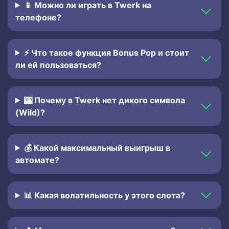
📱 Можно ли играть в Twerk на
телефоне?
⚡ Что такое функция Bonus Pop и стоит
ли ей пользоваться?
🎰 Почему в Twerk нет дикого символа
(Wild)?
💰 Какой максимальный выигрыш в
автомате?
📊 Какая волатильность у этого слота?