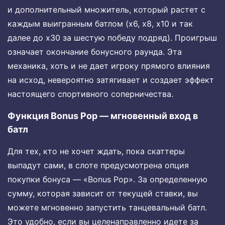
и дополнительный множитель, который растет с
каждым выигранным батлом (x6, x8, x10 и так
далее до x30 за шестую победу подряд). Проигрыш
означает окончание бонусного раунда. Эта
механика, хоть и не дает игроку прямого влияния
на исход, невероятно затягивает и создает эффект
настоящего спортивного соперничества.
Функция Bonus Pop — мгновенный вход в
батл
Для тех, кто не хочет ждать, пока скаттеры
выпадут сами, в слоте предусмотрена опция
покупки бонуса — «Bonus Pop». За определенную
сумму, которая зависит от текущей ставки, вы
можете мгновенно запустить танцевальный батл.
Это удобно, если вы целенаправленно идете за