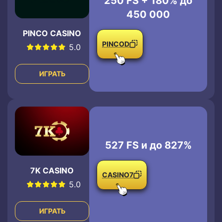
250 FS + 180% до
450 000
PINCO CASINO
PINCOD
5.0
ИГРАТЬ
527 FS и до 827%
7K CASINO
CASINO7
5.0
ИГРАТЬ