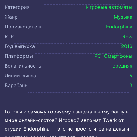
Категория
Игровые автоматы
Жанр
Музыка
Производитель
Endorphina
RTP
96%
Год выпуска
2016
Платформы
PC, Смартфоны
Волатильность
средняя
Линии выплат
5
Барабаны
3
Готовы к самому горячему танцевальному батлу в
мире онлайн-слотов? Игровой автомат Twerk от
студии Endorphina — это не просто игра на деньги,