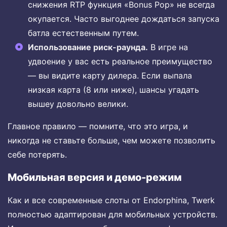
снижения RTP функция «Bonus Pop» не всегда
окупается. Часто выгоднее дождаться запуска
батла естественным путем.
Использование риск-раунда.
В игре на
удвоение у вас есть реальное преимущество
— вы видите карту дилера. Если выпала
низкая карта (8 или ниже), шансы угадать
вышеу довольно велики.
Главное правило — помните, что это игра, и
никогда не ставьте больше, чем можете позволить
себе потерять.
Мобильная версия и демо-режим
Как и все современные слоты от Endorphina, Twerk
полностью адаптирован для мобильных устройств.