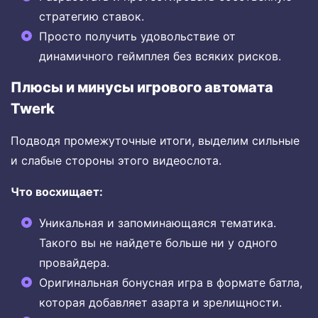
стратегию ставок.
Просто получить удовольствие от
динамичного геймплея без всяких рисков.
Плюсы и минусы игрового автомата
Twerk
Подводя промежуточные итоги, выделим сильные
и слабые стороны этого видеослота.
Что восхищает:
Уникальная и запоминающаяся тематика.
Такого вы не найдете больше ни у одного
провайдера.
Оригинальная бонусная игра в формате батла,
которая добавляет азарта и зрелищности.