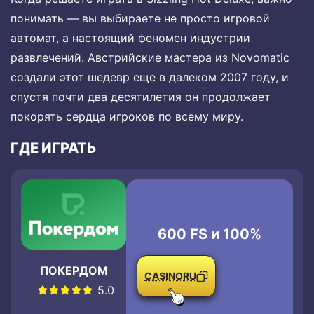
понимать — вы выбираете не просто игровой
автомат, а настоящий феномен индустрии
развлечений. Австрийские мастера из Novomatic
создали этот шедевр еще в далеком 2007 году, и
спустя почти два десятилетия он продолжает
покорять сердца игроков по всему миру.
ГДЕ ИГРАТЬ
600 FS и 100%
ПОКЕРДОМ
CASINORU
5.0