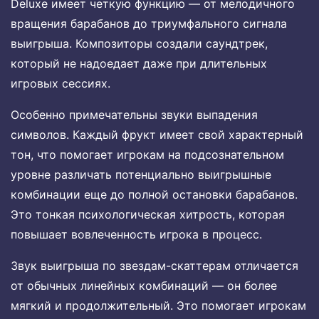
Deluxe имеет четкую функцию — от мелодичного
вращения барабанов до триумфального сигнала
выигрыша. Композиторы создали саундтрек,
который не надоедает даже при длительных
игровых сессиях.
Особенно примечательны звуки выпадения
символов. Каждый фрукт имеет свой характерный
тон, что помогает игрокам на подсознательном
уровне различать потенциально выигрышные
комбинации еще до полной остановки барабанов.
Это тонкая психологическая хитрость, которая
повышает вовлеченность игрока в процесс.
Звук выигрыша по звездам-скаттерам отличается
от обычных линейных комбинаций — он более
мягкий и продолжительный. Это помогает игрокам