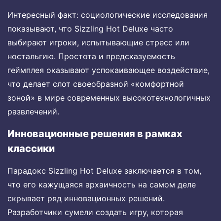
Интересный факт: социологические исследования
показывают, что Sizzling Hot Deluxe часто
выбирают игроки, испытывающие стресс или
ностальгию. Простота и предсказуемость
геймплея оказывают успокаивающее воздействие,
что делает слот своеобразной «комфортной
зоной» в мире современных высокотехнологичных
развлечений.
Инновационные решения в рамках
классики
Парадокс Sizzling Hot Deluxe заключается в том,
что его кажущаяся архаичность на самом деле
скрывает ряд инновационных решений.
Разработчики сумели создать игру, которая