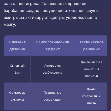
состояние игрока. Тональность вращения
барабанов создает ощущение ожидания, звуки
выигрыша активируют центры удовольствия в
мозгу.
Элемент
Психологический
Техническое
дизайна
эффект
решение
Динамическая
Огненный
Активация,
анимация
фон
возбуждение
пламени
Яркие,
Фруктовые
Позитивные
контрастные
символы
ассоциации
цвета