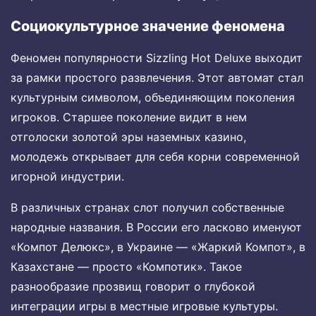
Социокультурное значение феномена
Феномен популярности Sizzling Hot Deluxe выходит
за рамки простого развлечения. Этот автомат стал
культурным символом, объединяющим поколения
игроков. Старшее поколение видит в нем
отголоски золотой эры наземных казино,
молодежь открывает для себя корни современной
игорной индустрии.
В различных странах слот получил собственные
народные названия. В России его ласково именуют
«Компот Делюкс», в Украине — «Жаркий Компот», в
Казахстане — просто «Компотик». Такое
разнообразие прозвищ говорит о глубокой
интеграции игры в местные игровые культуры.