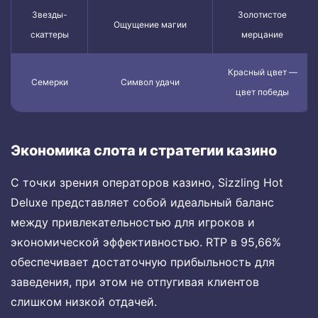
Звезды-
Золотистое
Ощущение магии
скаттеры
мерцание
Красный цвет —
Семерки
Символ удачи
цвет победы
Экономика слота и стратегии казино
С точки зрения операторов казино, Sizzling Hot
Deluxe представляет собой идеальный баланс
между привлекательностью для игроков и
экономической эффективностью. RTP в 95,66%
обеспечивает достаточную прибыльность для
заведения, при этом не отпугивая клиентов
слишком низкой отдачей.