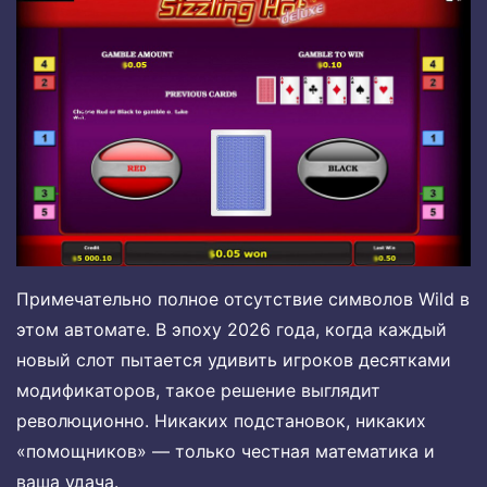
Примечательно полное отсутствие символов Wild в
этом автомате. В эпоху 2026 года, когда каждый
новый слот пытается удивить игроков десятками
модификаторов, такое решение выглядит
революционно. Никаких подстановок, никаких
«помощников» — только честная математика и
ваша удача.