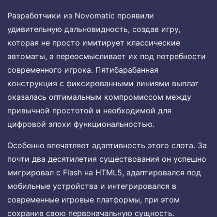
Разработчики из Novomatic проявили
удивительную дальновидность, создав игру,
которая не просто имитирует классические
автоматы, а переосмысливает их под потребности
современного игрока. Пятибарабанная
конструкция с фиксированными линиями выплат
оказалась оптимальным компромиссом между
привычной простотой и необходимой для
цифровой эпохи функциональностью.
Особенно впечатляет адаптивность этого слота. За
почти два десятилетия существования он успешно
мигрировал с Flash на HTML5, адаптировался под
мобильные устройства и интегрировался в
современные игровые платформы, при этом
сохранив свою первоначальную сущность.