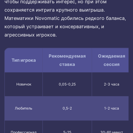
чтобы поддерживать интерес, но при этом
сохраняется интрига крупного выигрыша.
Математики Novomatic добились редкого баланса,
который устраивает и консервативных, и
агрессивных игроков.
Рекомендуемая
Ожидаемая
Тип игрока
ставка
сессия
Новичок
0,05-0,25
2-3 часа
Любитель
0,5-2
1-2 часа
Профессионал
5-25
30-60 минут