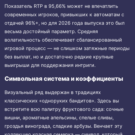
Показатель RTP в 95,66% может не впечатлить
современных игроков, привыкших к автоматам с
отдачей 96%+, но для 2026 года выпуска это был
весьма достойный параметр. Средняя
волатильность обеспечивает сбалансированный
игровой процесс — не слишком затяжные периоды
без выплат, но и достаточно редкие крупные
выигрыши для поддержания интриги.
Символьная система и коэффициенты
Визуальный ряд выдержан в традициях
классических «одноруких бандитов». Здесь вы
встретите всю палитру фруктового сада: сочные
вишни, ароматные апельсины, спелые сливы,
гроздья винограда, сладкие арбузы. Венчает эту
коллекцию красная семерка — символ, который