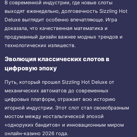
В современной индустрии, где новые слоты
выходят еженедельно, долговечность Sizzling Hot
Deluxe выглядит особенно впечатляюще. Игра
доказала, что качественная математика и
продуманный дизайн важнее модных трендов и
технологических излишеств.
Эволюция классических слотов в
цифровую эпоху
Путь, который прошел Sizzling Hot Deluxe от
механических автоматов до современных
цифровых платформ, отражает всю историю
игорной индустрии. Этот слот стал своеобразным
мостом между ностальгической эпохой
«одноруких бандитов» и инновационным миром
онлайн-казино 2026 года.