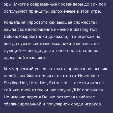
эры. Многие современные провайдеры до сих пор
используют принципы, заложенные в этой игре.
Концепция «простота как высшая сложность»
нашла свое воплощение именно в Sizzling Hot
Deluxe. Разработчики доказали, что игрокам не
всегда нужны сложные механики и множество
функций — иногда достаточно просто хорошо
сделанной классики.
Коммерческий успех автомата привел к появлению
целой линейки «горячих» слотов от Novomatic.
Sizzling Hot, Ultra Hot, Extra Hot — все эти игры в
той или иной степени наследуют ДНК оригинала.
Но именно версия Deluxe остается наиболее
сбалансированной и популярной среди игроков.