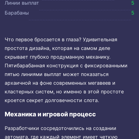
Линии выплат
5
Барабаны
5
Что первое бросается в глаза? Удивительная
простота дизайна, которая на самом деле
скрывает глубоко продуманную механику.
Пятибарабанная конструкция с фиксированными
пятью линиями выплат может показаться
архаичной на фоне современных мегавеев и
кластерных систем, но именно в этой простоте
кроется секрет долговечности слота.
Механика и игровой процесс
Разработчики сосредоточились на создании
автомата, где каждый элемент имеет четкую