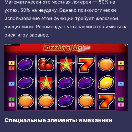
Математически это честная лотерея — 50% на
успех, 50% на неудачу. Однако психологически
использование этой функции требует железной
дисциплины. Рекомендую устанавливать лимиты на
риск-игру заранее.
Специальные элементы и механики