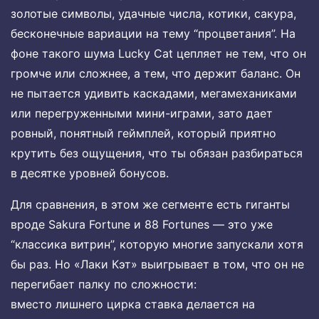
золотые символы, удачные числа, котики, сакура,
бесконечные вариации на тему “процветания”. На
фоне такого шума Lucky Cat цепляет не тем, что он
громче или сложнее, а тем, что держит баланс. Он
не пытается удивить каскадами, мегамеханиками
или перегруженными мини-играми, зато дает
ровный, понятный геймплей, который приятно
крутить без ощущения, что ты обязан разбираться
в десятке уровней бонусов.
Для сравнения, в этом же сегменте есть гиганты
вроде Sakura Fortune и 88 Fortunes — это уже
“классика витрин”, которую многие запускали хотя
бы раз. Но «Лаки Кэт» выигрывает в том, что он не
перегибает палку по сложности:
вместо лишнего цирка ставка делается на