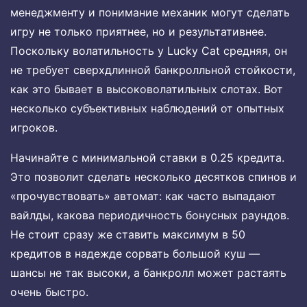
менеджменту и понимание механик могут сделать
игру не только приятнее, но и результативнее.
Поскольку волатильность у Lucky Cat средняя, он
не требует сверхдлинной банкролльной стойкости,
как это бывает в высоковолатильных слотах. Вот
несколько субъективных наблюдений от опытных
игроков.
Начинайте с минимальной ставки в 0.25 кредита.
Это позволит сделать несколько десятков спинов и
«прочувствовать» автомат: как часто выпадают
вайлды, какова периодичность бонусных раундов.
Не стоит сразу же ставить максимум в 50
кредитов в надежде сорвать большой куш —
шансы не так высоки, а банкролл может растаять
очень быстро.