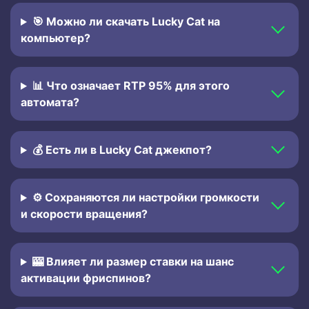
🎯 Можно ли скачать Lucky Cat на
компьютер?
📊 Что означает RTP 95% для этого
автомата?
💰 Есть ли в Lucky Cat джекпот?
⚙️ Сохраняются ли настройки громкости
и скорости вращения?
🎰 Влияет ли размер ставки на шанс
активации фриспинов?