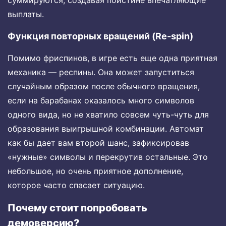
суммируются, создавая поистине впечатляющие
выплаты.
Функция повторных вращений (Re-spin)
Помимо фриспинов, в игре есть еще одна приятная
механика — респины. Она может запуститься
случайным образом после обычного вращения,
если на барабанах оказалось много символов
одного вида, но не хватило совсем чуть-чуть для
образования выигрышной комбинации. Автомат
как бы дает вам второй шанс, зафиксировав
«нужные» символы и перекрутив остальные. Это
небольшое, но очень приятное дополнение,
которое часто спасает ситуацию.
Почему стоит попробовать
демоверсию?