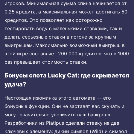
игроков. Минимальная сумма спина начинается от
0.25 кредита, а максимальная может достигать 50
кредитов. Это позволяет как осторожно
тестировать воду с маленькими ставками, так и
делать серьезные ставки в погоне за крупным
выигрышем. Максимально возможный выигрыш в
этой игре составляет 200 000 кредитов, что в 1000
раз превышает стоимость ставки.
Бонусы слота Lucky Cat: где скрывается
удача?
Настоящая изюминка этого автомата — его
бонусные функции. Они не заставят вас скучать и
могут значительно увеличить ваш банкролл.
Разработчики из Platipus сделали ставку на два
ключевых элемента: дикий символ (Wild) и символ