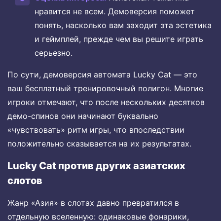
нравится не всем. Демоверсия поможет
понять, насколько вам заходит эта эстетика
и геймплей, прежде чем вы решите играть
серьезно.
По сути, демоверсия автомата Lucky Cat — это
ваш бесплатный тренировочный полигон. Многие
игроки отмечают, что после нескольких десятков
демо-спинов они начинают буквально
«чувствовать» ритм игры, что впоследствии
положительно сказывается на их результатах.
Lucky Cat против других азиатских
слотов
Жанр «Азия» в слотах давно превратился в
отдельную вселенную: одинаковые фонарики,