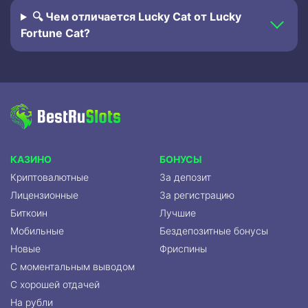
🔍 Чем отличается Lucky Cat от Lucky
Fortune Cat?
КАЗИНО
БОНУСЫ
Криптовалютные
За депозит
Лицензионные
За регистрацию
Биткоин
Лучшие
Мобильные
Бездепозитные бонусы
Новые
Фриспины
С моментальным выводом
С хорошей отдачей
На рубли