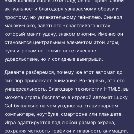
Выпущенный еще в 2019 году, он не теряет своей
актуальности благодаря узнаваемому образу и
простому, но увлекательному геймплею. Символ
манэки-нэко, заветного «счастливого кота»,
который манит удачу, знаком многим. Именно он
становится центральным элементом этой игры,
суля игрокам не только эстетическое
удовольствие, но и солидные выигрыши.
Давайте разберемся, почему же этот автомат до
сих пор привлекает внимание. Во-первых, это его
универсальность. Благодаря технологии HTML5, вы
можете играть бесплатно в игровой автомат Lucky
Cat буквально на чем угодно: на стационарном
компьютере, ноутбуке, смартфоне или планшете.
Игра адаптируется под любой размер экрана,
сохраняя четкость графики и плавность анимации.