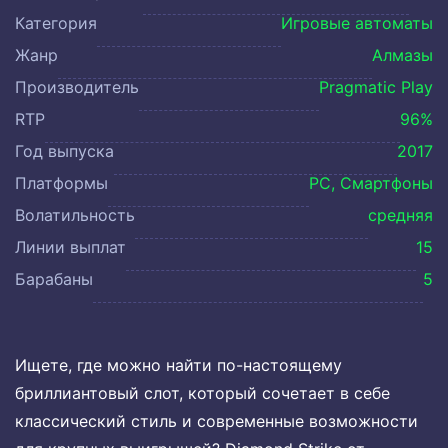
Категория
Игровые автоматы
Жанр
Алмазы
Производитель
Pragmatic Play
RTP
96%
Год выпуска
2017
Платформы
PC, Смартфоны
Волатильность
средняя
Линии выплат
15
Барабаны
5
Ищете, где можно найти по-настоящему
бриллиантовый слот, который сочетает в себе
классический стиль и современные возможности