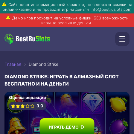
info@bestruslots.com
Главная
›
Diamond Strike
DIAMOND STRIKE: ИГРАТЬ В АЛМАЗНЫЙ СЛОТ
БЕСПЛАТНО И НА ДЕНЬГИ
Оценка редакции
3.0
ИГРАТЬ ДЕМО