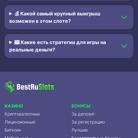
💰 Какой самый крупный выигрыш
возможен в этом слоте?
🎰 Какие есть стратегии для игры на
реальные деньги?
КАЗИНО
БОНУСЫ
Криптовалютные
За депозит
Лицензионные
За регистрацию
Биткоин
Лучшие
Мобильные
Бездепозитные бонусы