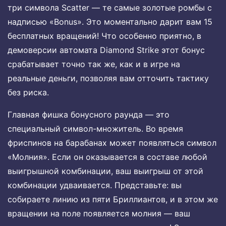
три символа Scatter — те самые золотые ромбы с
надписью «Bonus». Это моментально дарит вам 15
бесплатных вращений! Что особенно приятно, в
демоверсии автомата Diamond Strike этот бонус
срабатывает точно так же, как и в игре на
реальные деньги, позволяя вам отточить тактику
без риска.
Главная фишка бонусного раунда — это
специальный символ-множитель. Во время
фриспинов на барабанах может появляться символ
«Молния». Если он оказывается в составе любой
выигрышной комбинации, ваш выигрыш от этой
комбинации удваивается. Представьте: вы
собираете линию из пяти Бриллиантов, и в этом же
вращении на поле появляется молния — ваш