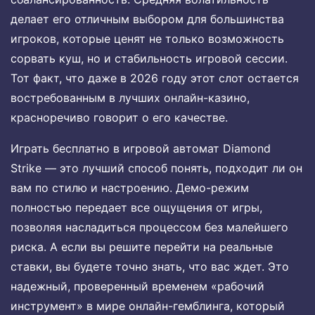
делает его отличным выбором для большинства
игроков, которые ценят не только возможность
сорвать куш, но и стабильность игровой сессии.
Тот факт, что даже в 2026 году этот слот остается
востребованным в лучших онлайн-казино,
красноречиво говорит о его качестве.
Играть бесплатно в игровой автомат Diamond
Strike — это лучший способ понять, подходит ли он
вам по стилю и настроению. Демо-режим
полностью передает все ощущения от игры,
позволяя насладиться процессом без малейшего
риска. А если вы решите перейти на реальные
ставки, вы будете точно знать, что вас ждет. Это
надежный, проверенный временем «рабочий
инструмент» в мире онлайн-гемблинга, который