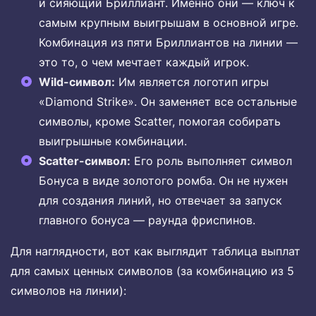
и сияющий Бриллиант. Именно они — ключ к
самым крупным выигрышам в основной игре.
Комбинация из пяти Бриллиантов на линии —
это то, о чем мечтает каждый игрок.
Wild-символ:
Им является логотип игры
«Diamond Strike». Он заменяет все остальные
символы, кроме Scatter, помогая собирать
выигрышные комбинации.
Scatter-символ:
Его роль выполняет символ
Бонуса в виде золотого ромба. Он не нужен
для создания линий, но отвечает за запуск
главного бонуса — раунда фриспинов.
Для наглядности, вот как выглядит таблица выплат
для самых ценных символов (за комбинацию из 5
символов на линии):