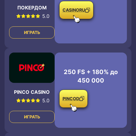
ПОКЕРДОМ
CASINORU
5.0
ИГРАТЬ
250 FS + 180% до
450 000
PINCO CASINO
PINCOD
5.0
ИГРАТЬ