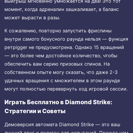
выигрыш мгновенно умножается на два! Это тот
момент, когда адреналин зашкаливает, а баланс
может вырасти в разы.
К сожалению, повторно запустить фриспины
внутри самого бонусного раунда нельзя — функция
ретрigger не предусмотрена. Однако 15 вращений
— это более чем достойное количество, чтобы
обеспечить вам серию призовых спинов. На
собственном опыте могу сказать, что даже 2-3
удачных вращения с множителем в этом раунде
могут полностью перевернуть ход игровой сессии.
Играть Бесплатно в Diamond Strike:
Стратегии и Советы
Демоверсия автомата Diamond Strike — это ваш
лучший друг и полигон для испытаний. Прежде чем