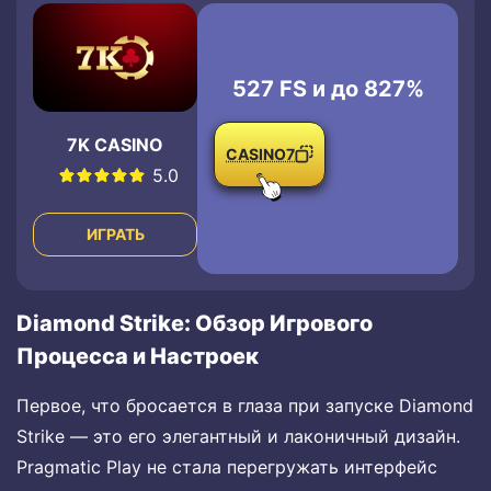
527 FS и до 827%
7K CASINO
CASINO7
5.0
ИГРАТЬ
Diamond Strike: Обзор Игрового
Процесса и Настроек
Первое, что бросается в глаза при запуске Diamond
Strike — это его элегантный и лаконичный дизайн.
Pragmatic Play не стала перегружать интерфейс