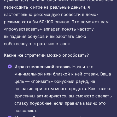
переходить к игре на реальные деньги, я
настоятельно рекомендую провести в демо-
режиме хотя бы 50-100 спинов. Это поможет вам
«прочувствовать» аппарат, понять частоту
выпадения бонусов и выработать свою
собственную стратегию ставок.
Какие же стратегии можно опробовать?
Игра от маленькой ставки.
Начните с
минимальной или близкой к ней ставки. Ваша
цель — «поймать» бонусный раунд, не
потратив при этом много средств. Как только
фриспины активируются, вы сможете сделать
ставку поудобнее, если правила казино это
позволяют.