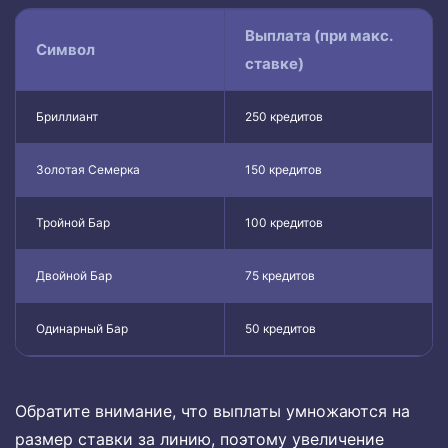
Выплата (при макс.
Символ
ставке)
Бриллиант
250 кредитов
Золотая Семерка
150 кредитов
Тройной Бар
100 кредитов
Двойной Бар
75 кредитов
Одинарный Бар
50 кредитов
Обратите внимание, что выплаты умножаются на
размер ставки за линию, поэтому увеличение