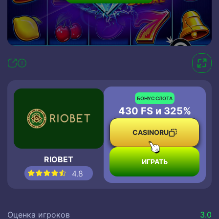
БОНУС СЛОТА
430 FS и 325%
CASINORU
RIOBET
ИГРАТЬ
4.8
Оценка игроков
3.0