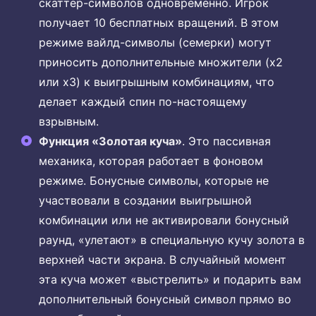
скаттер-символов одновременно. Игрок
получает 10 бесплатных вращений. В этом
режиме вайлд-символы (семерки) могут
приносить дополнительные множители (x2
или x3) к выигрышным комбинациям, что
делает каждый спин по-настоящему
взрывным.
Функция «Золотая куча»
. Это пассивная
механика, которая работает в фоновом
режиме. Бонусные символы, которые не
участвовали в создании выигрышной
комбинации или не активировали бонусный
раунд, «улетают» в специальную кучу золота в
верхней части экрана. В случайный момент
эта куча может «выстрелить» и подарить вам
дополнительный бонусный символ прямо во