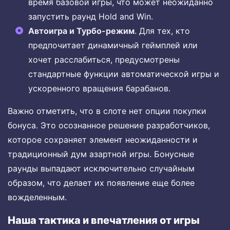
время базовой игры, что может неожиданно
запустить раунд Hold and Win.
Автоигра и Турбо-режим
. Для тех, кто
предпочитает динамичный геймплей или
хочет расслабиться, предусмотрены
стандартные функции автоматической игры и
ускоренного вращения барабанов.
Важно отметить, что в слоте нет опции покупки
бонуса. Это осознанное решение разработчиков,
которое сохраняет элемент неожиданности и
традиционный дум азартной игры. Бонусные
раунды выпадают исключительно случайным
образом, что делает их появление еще более
вожделенным.
Наша тактика и впечатления от игры