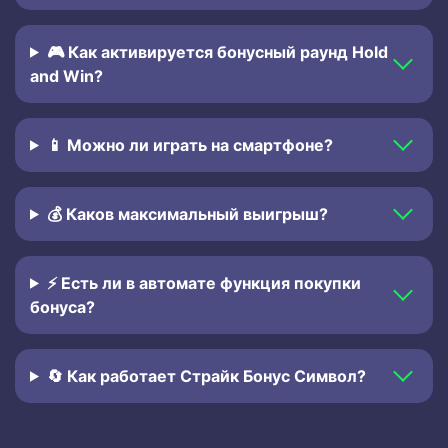
🎮 Как активируется бонусный раунд Hold
and Win?
📱 Можно ли играть на смартфоне?
💰 Каков максимальный выигрыш?
⚡ Есть ли в автомате функция покупки
бонуса?
🔄 Как работает Страйк Бонус Символ?