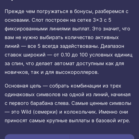
Прежде чем погружаться в бонусы, разберемся с
основами. Слот построен на сетке 3×3 с 5
фиксированными линиями выплат. Это значит, что
вам не нужно выбирать количество активных
линий — все 5 всегда задействованы. Диапазон
ставок широкий — от 0.10 до 100 условных единиц
за спин, что делает автомат доступным как для
новичков, так и для высокороллеров.
Основная цель — собрать комбинации из трех
одинаковых символов на одной из линий, начиная
с первого барабана слева. Самые ценные символы
— это Wild (семерки) и колокольчик. Именно они
приносят самые крупные выплаты в базовой игре.