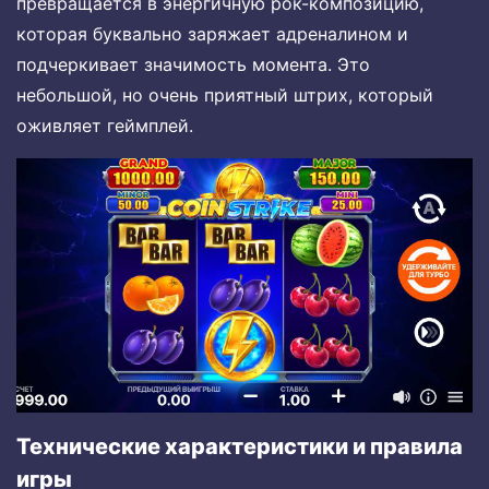
превращается в энергичную рок-композицию,
которая буквально заряжает адреналином и
подчеркивает значимость момента. Это
небольшой, но очень приятный штрих, который
оживляет геймплей.
Технические характеристики и правила
игры