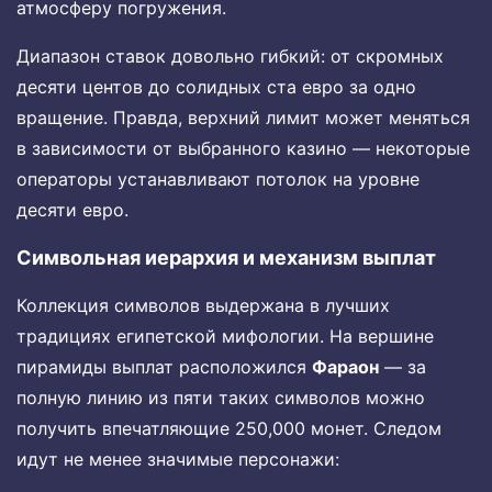
атмосферу погружения.
Диапазон ставок довольно гибкий: от скромных
десяти центов до солидных ста евро за одно
вращение. Правда, верхний лимит может меняться
в зависимости от выбранного казино — некоторые
операторы устанавливают потолок на уровне
десяти евро.
Символьная иерархия и механизм выплат
Коллекция символов выдержана в лучших
традициях египетской мифологии. На вершине
пирамиды выплат расположился
Фараон
— за
полную линию из пяти таких символов можно
получить впечатляющие 250,000 монет. Следом
идут не менее значимые персонажи: