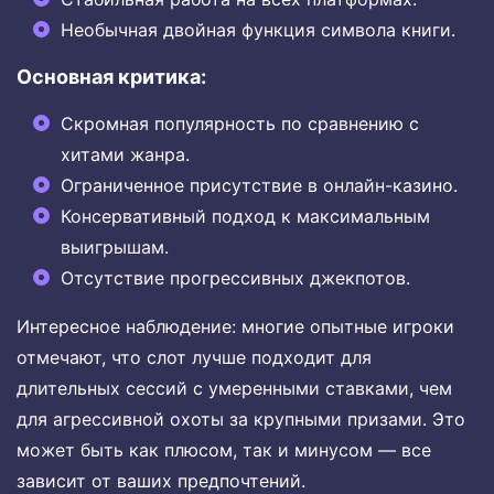
Необычная двойная функция символа книги.
Основная критика:
Скромная популярность по сравнению с
хитами жанра.
Ограниченное присутствие в онлайн-казино.
Консервативный подход к максимальным
выигрышам.
Отсутствие прогрессивных джекпотов.
Интересное наблюдение: многие опытные игроки
отмечают, что слот лучше подходит для
длительных сессий с умеренными ставками, чем
для агрессивной охоты за крупными призами. Это
может быть как плюсом, так и минусом — все
зависит от ваших предпочтений.