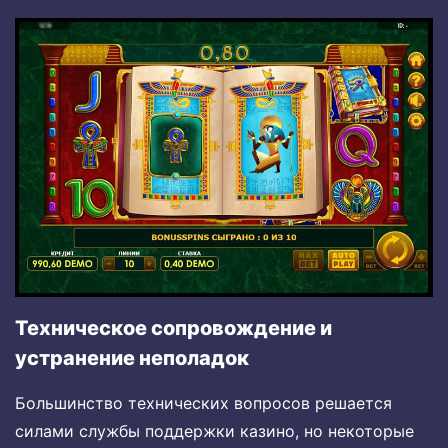
Техническое сопровождение и
устранение неполадок
Большинство технических вопросов решается
силами службы поддержки казино, но некоторые