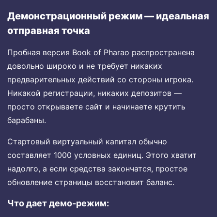
Демонстрационный режим — идеальная
отправная точка
Пробная версия Book of Pharao распространена
довольно широко и не требует никаких
предварительных действий со стороны игрока.
Никакой регистрации, никаких депозитов —
просто открываете сайт и начинаете крутить
барабаны.
Стартовый виртуальный капитал обычно
составляет 1000 условных единиц. Этого хватит
надолго, а если средства закончатся, простое
обновление страницы восстановит баланс.
Что дает демо-режим: