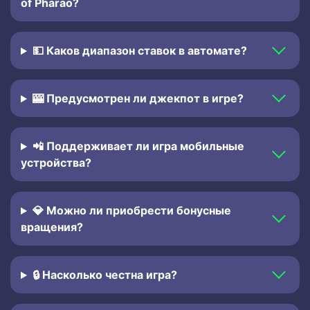
of Pharao?
💵 Каков диапазон ставок в автомате?
🎰 Предусмотрен ли джекпот в игре?
📲 Поддерживает ли игра мобильные
устройства?
💎 Можно ли приобрести бонусные
вращения?
🔒 Насколько честна игра?