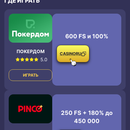
ГДЕ ИГРАТЬ
600 FS и 100%
ПОКЕРДОМ
CASINORU
5.0
ИГРАТЬ
250 FS + 180% до
450 000