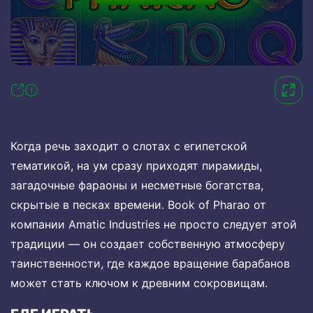
Когда речь заходит о слотах с египетской
тематикой, на ум сразу приходят пирамиды,
загадочные фараоны и несметные богатства,
скрытые в песках времени. Book of Pharao от
компании Amatic Industries не просто следует этой
традиции — он создает собственную атмосферу
таинственности, где каждое вращение барабанов
может стать ключом к древним сокровищам.