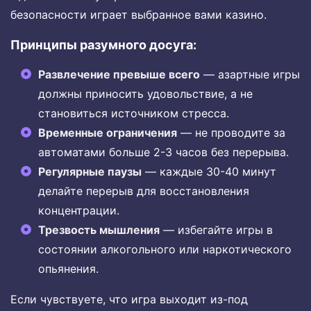
безопасности играет выбранное вами казино.
Принципы разумного досуга:
Развлечение превыше всего
— азартные игры
должны приносить удовольствие, а не
становиться источником стресса.
Временные ограничения
— не проводите за
автоматами больше 2-3 часов без перерыва.
Регулярные паузы
— каждые 30-40 минут
делайте перерыв для восстановления
концентрации.
Трезвость мышления
— избегайте игры в
состоянии алкогольного или наркотического
опьянения.
Если чувствуете, что игра выходит из-под