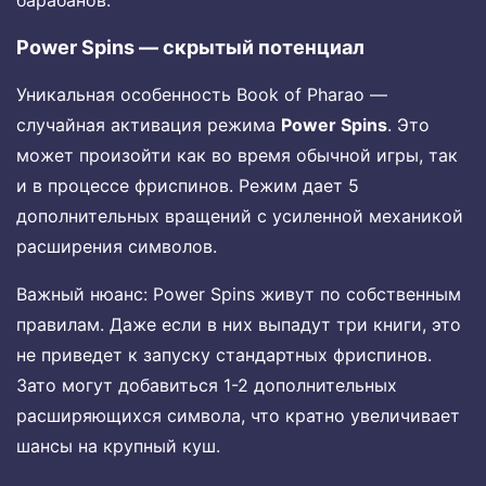
Power Spins — скрытый потенциал
Уникальная особенность Book of Pharao —
случайная активация режима
Power Spins
. Это
может произойти как во время обычной игры, так
и в процессе фриспинов. Режим дает 5
дополнительных вращений с усиленной механикой
расширения символов.
Важный нюанс: Power Spins живут по собственным
правилам. Даже если в них выпадут три книги, это
не приведет к запуску стандартных фриспинов.
Зато могут добавиться 1-2 дополнительных
расширяющихся символа, что кратно увеличивает
шансы на крупный куш.