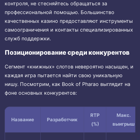
контроля, не стесняйтесь обращаться за
профессиональной помощью. Большинство
качественных казино предоставляют инструменты
самоограничения и контакты специализированных
служб поддержки.
Позиционирование среди конкурентов
Сегмент «книжных» слотов невероятно насыщен, и
каждая игра пытается найти свою уникальную
нишу. Посмотрим, как Book of Pharao выглядит на
фоне основных конкурентов:
RTP
Макс.
Название
Разработчик
(%)
выигрыш