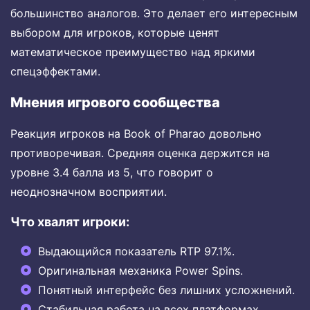
большинство аналогов. Это делает его интересным
выбором для игроков, которые ценят
математическое преимущество над яркими
спецэффектами.
Мнения игрового сообщества
Реакция игроков на Book of Pharao довольно
противоречивая. Средняя оценка держится на
уровне 3.4 балла из 5, что говорит о
неоднозначном восприятии.
Что хвалят игроки:
Выдающийся показатель RTP 97.1%.
Оригинальная механика Power Spins.
Понятный интерфейс без лишних усложнений.
Стабильная работа на всех платформах.