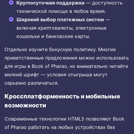
Круглосуточная поддержка
— доступность
технической помощи в любое время.
Широкий выбор платежных систем
—
включая криптовалюты, электронные
кошельки и банковские карты.
Отдельно изучите бонусную политику. Многие
приветственные предложения можно использовать
для игры в Book of Pharao, но внимательно читайте
мелкий шрифт — условия отыгрыша могут
серьезно различаться.
Кроссплатформенность и мобильные
возможности
Современные технологии HTML5 позволяют Book
of Pharao работать на любых устройствах без