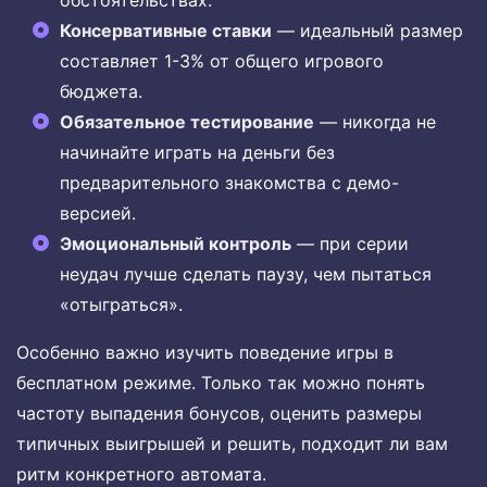
Консервативные ставки
— идеальный размер
составляет 1-3% от общего игрового
бюджета.
Обязательное тестирование
— никогда не
начинайте играть на деньги без
предварительного знакомства с демо-
версией.
Эмоциональный контроль
— при серии
неудач лучше сделать паузу, чем пытаться
«отыграться».
Особенно важно изучить поведение игры в
бесплатном режиме. Только так можно понять
частоту выпадения бонусов, оценить размеры
типичных выигрышей и решить, подходит ли вам
ритм конкретного автомата.