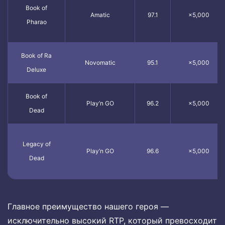
Book of
Amatic
97.1
×5,000
Pharao
Book of Ra
Novomatic
95.1
×5,000
Deluxe
Book of
Play’n GO
96.2
×5,000
Dead
Legacy of
Play’n GO
96.6
×5,000
Dead
Главное преимущество нашего героя —
исключительно высокий RTP, который превосходит