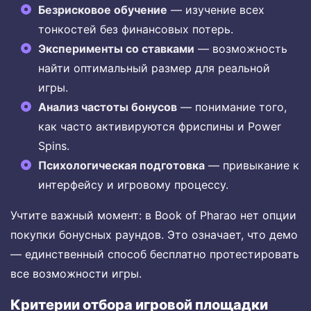
Безрисковое обучение
— изучение всех
тонкостей без финансовых потерь.
Эксперименты со ставками
— возможность
найти оптимальный размер для реальной
игры.
Анализ частоты бонусов
— понимание того,
как часто активируются фриспины и Power
Spins.
Психологическая подготовка
— привыкание к
интерфейсу и игровому процессу.
Учтите важный момент: в Book of Pharao нет опции
покупки бонусных раундов. Это означает, что демо
— единственный способ бесплатно протестировать
все возможности игры.
Критерии отбора игровой площадки