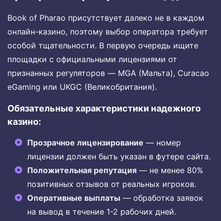
Book of Pharao присутствует далеко не в каждом
онлайн-казино, поэтому выбор оператора требует
особой тщательности. В первую очередь ищите
площадки с официальными лицензиями от
признанных регуляторов — MGA (Мальта), Curacao
eGaming или UKGC (Великобритания).
Обязательные характеристики надежного
казино:
Прозрачное лицензирование
— номер
лицензии должен быть указан в футере сайта.
Положительная репутация
— не менее 80%
позитивных отзывов от реальных игроков.
Оперативные выплаты
— обработка заявок
на вывод в течение 1-2 рабочих дней.