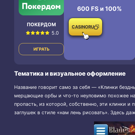
600 FS и 100%
ПОКЕРДОМ
CASINORU
5.0
ИГРАТЬ
Тематика и визуальное оформление
Название говорит само за себя — «Клинки бездны
мерцающие орбы и что-то неуловимо похожее на
пропасть, из которой, собственно, эти клинки и
заглушек в стиле «нам лень рисовать». Здесь да