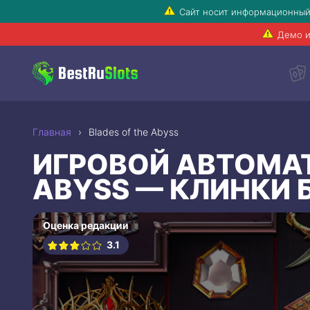
Главная
›
Blades of the Abyss
ИГРОВОЙ АВТОМАТ
ABYSS — КЛИНКИ 
Оценка редакции
3.1