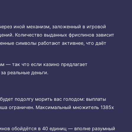
.
 через иной механизм, заложенный в игровой
щений. Количество выданных фриспинов зависит
енные символы работают активнее, что даёт
ам — так что если казино предлагает
 за реальные деньги.
 будет подолгу морить вас голодом: выплаты
рыша ограничен. Максимальный множитель 1385x
пинов обойдётся в 40 единиц — вполне разумный