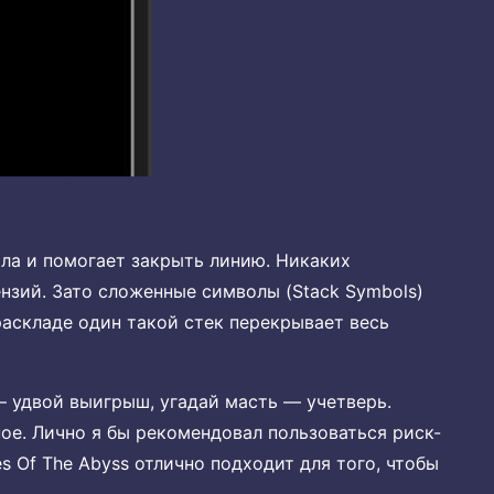
ола и помогает закрыть линию. Никаких
нзий. Зато сложенные символы (Stack Symbols)
аскладе один такой стек перекрывает весь
— удвой выигрыш, угадай масть — учетверь.
ое. Лично я бы рекомендовал пользоваться риск-
 Of The Abyss отлично подходит для того, чтобы