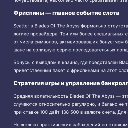
почувствовать, насколько часто срабатывает эт
Фриспины — главное событие слота
Scatter в Blades Of The Abyss формально отсут
логике провайдера. Три или более специальных 
от числа символов, активировавших бонус: чем 
шанс на солидную серию последовательных попа
Бонусы с выводом в казино, где представлен Bla
приветственный пакет с фриспинами на этот слот
Стратегия игры и управление банкрол
Средняя волатильность Blades Of The Abyss — эт
случаются относительно регулярно, и баланс не
при ставке 100 даёт 138 500 в валюте счёта. Для 
Несколько практических наблюдений по ставкам.