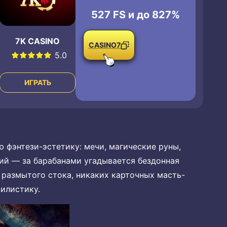
527 FS и до 827%
7K CASINO
CASINO7
5.0
ИГРАТЬ
ю фэнтези-эстетику: мечи, магические руны,
ий — за барабанами угадывается бездонная
о размытого стока, никаких карточных масть-
тилистику.