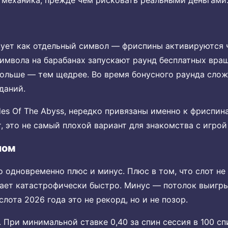
а механика, прежде чем рисковать реальными деньгами
ствует как отдельный символ — фриспины активируются
символа на барабанах запускают раунд бесплатных вра
больше — тем щедрее. Во время бонусного раунда слож
даний.
des Of The Abyss, нередко привязаны именно к фриспин
, это не самый плохой вариант для знакомства с игрой
лом
о одновременно плюс и минус. Плюс в том, что слот не
 тает катастрофически быстро. Минус — потолок выиг
слота 2026 года это не рекорд, но и не позор.
 При минимальной ставке 0,40 за спин сессия в 100 с