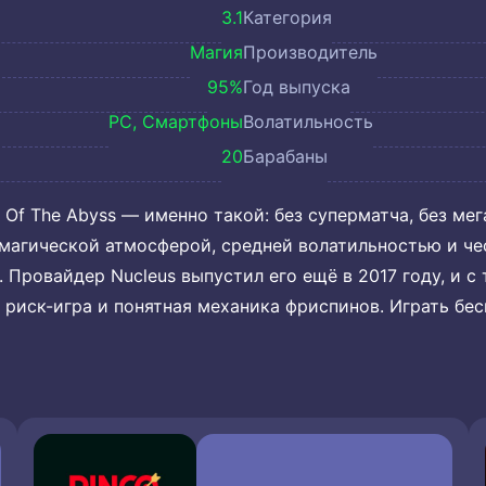
3.1
Категория
Магия
Производитель
95%
Год выпуска
PC, Смартфоны
Волатильность
20
Барабаны
 Of The Abyss — именно такой: без суперматча, без мег
 магической атмосферой, средней волатильностью и че
 Провайдер Nucleus выпустил его ещё в 2017 году, и с 
риск-игра и понятная механика фриспинов. Играть бесп