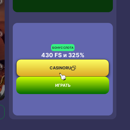
БОНУС СЛОТА
430 FS и 325%
CASINORU
ИГРАТЬ