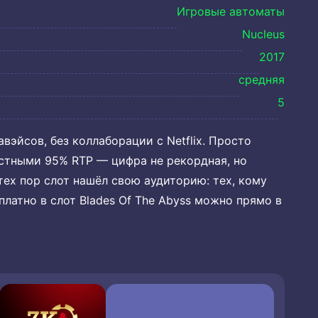
Игровые автоматы
Nucleus
2017
средняя
5
авэйсов, без коллаборации с Netflix. Просто
стными 95% RTP — цифра не рекордная, но
тех пор слот нашёл свою аудиторию: тех, кому
латно в слот Blades Of The Abyss можно прямо в