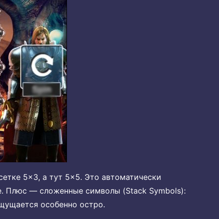
сетке 5×3, а тут 5×5. Это автоматически
. Плюс — сложенные символы (Stack Symbols):
ощущается особенно остро.